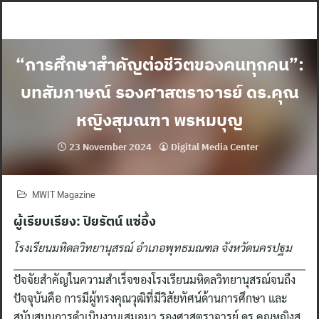
Skip
to
content
“การศึกษาสำคัญต่อชีวิตของคนทุกคน”:
บทสัมภาษณ์ รองศาสตราจารย์ ดร.คุณ
หญิงสุมณฑา พรหมบุญ
23 November 2024
Digital Media Center
MWIT Magazine
ผู้เรียบเรียง: ปิยรัตน์ แซ่อึ้ง
โรงเรียนมหิดลวิทยานุสรณ์ อำเภอพุทธมณฑล จังหวัดนครปฐม
ปัจจัยสำคัญในความสำเร็จของโรงเรียนมหิดลวิทยานุสรณ์จนถึง
ปัจจุบันคือ การมีผู้ทรงคุณวุฒิที่มีวิสัยทัศน์ด้านการศึกษา และ
สนับสนุนการดำเนินงานเสมอมา รองศาสตราจารย์ ดร.คุณหญิงสุ