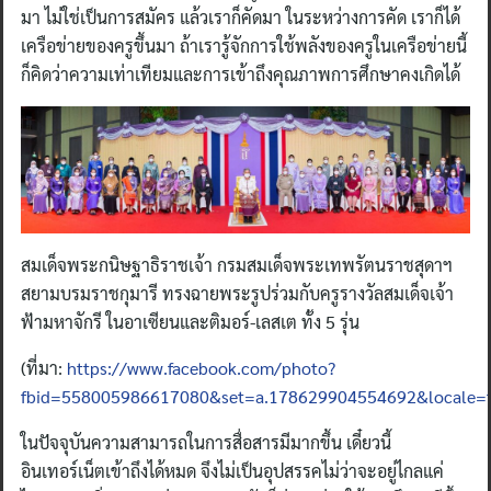
มา ไม่ใช่เป็นการสมัคร แล้วเราก็คัดมา ในระหว่างการคัด เราก็ได้
เครือข่ายของครูขึ้นมา ถ้าเรารู้จักการใช้พลังของครูในเครือข่ายนี้
ก็คิดว่าความเท่าเทียมและการเข้าถึงคุณภาพการศึกษาคงเกิดได้
สมเด็จพระกนิษฐาธิราชเจ้า กรมสมเด็จพระเทพรัตนราชสุดาฯ
สยามบรมราชกุมารี ทรงฉายพระรูปร่วมกับครูรางวัลสมเด็จเจ้า
ฟ้ามหาจักรี ในอาเซียนและติมอร์-เลสเต ทั้ง 5 รุ่น
(ที่มา:
https://www.facebook.com/photo?
fbid=558005986617080&set=a.178629904554692&locale=
ในปัจจุบันความสามารถในการสื่อสารมีมากขึ้น เดี๋ยวนี้
อินเทอร์เน็ตเข้าถึงได้หมด จึงไม่เป็นอุปสรรคไม่ว่าจะอยู่ไกลแค่