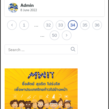
Admin
8 June 2022
1
…
32
33
34
35
36
…
50
Search
for: