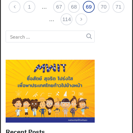
1
…
67
68
69
70
71
…
114
Search
for:
Recent Posts