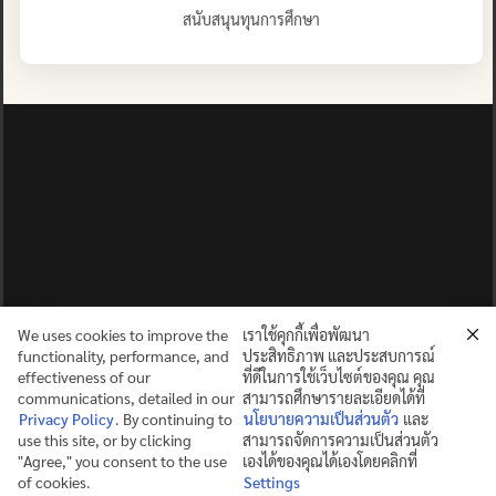
สนับสนุนทุนการศึกษา
We uses cookies to improve the
เราใช้คุกกี้เพื่อพัฒนา
functionality, performance, and
ประสิทธิภาพ และประสบการณ์
effectiveness of our
ที่ดีในการใช้เว็บไซต์ของคุณ คุณ
communications, detailed in our
สามารถศึกษารายละเอียดได้ที่
Privacy Policy
. By continuing to
นโยบายความเป็นส่วนตัว
และ
use this site, or by clicking
สามารถจัดการความเป็นส่วนตัว
ปญฺญาย ปริสุชฺฌติ (คนย่อมบริสุทธิ์ด้วยปัญญา)
"Agree," you consent to the use
เองได้ของคุณได้เองโดยคลิกที่
of cookies.
Settings
©2025 MAHIDOL WITTAYANUSORN SCHOOL. ALL RIGHTS