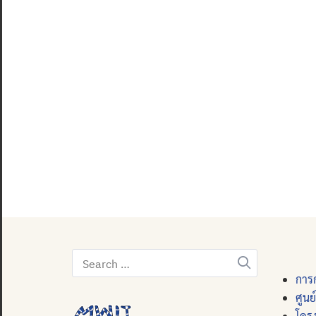
Search
for:
การก
ศูนย
โคร