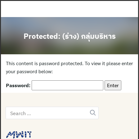
Skip
to
content
Protected: (ร่าง) กลุ่มบริหาร
This content is password protected. To view it please enter
your password below:
Password:
Search
for: