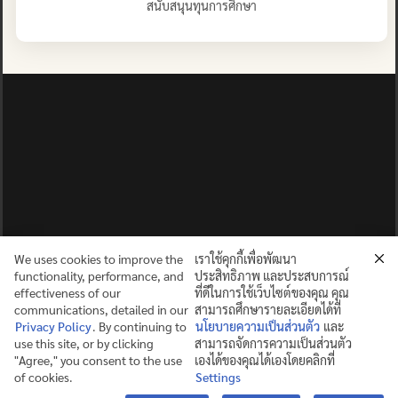
สนับสนุนทุนการศึกษา
We uses cookies to improve the
เราใช้คุกกี้เพื่อพัฒนา
functionality, performance, and
ประสิทธิภาพ และประสบการณ์
effectiveness of our
ที่ดีในการใช้เว็บไซต์ของคุณ คุณ
communications, detailed in our
สามารถศึกษารายละเอียดได้ที่
Privacy Policy
. By continuing to
นโยบายความเป็นส่วนตัว
และ
use this site, or by clicking
สามารถจัดการความเป็นส่วนตัว
ปญฺญาย ปริสุชฺฌติ (คนย่อมบริสุทธิ์ด้วยปัญญา)
"Agree," you consent to the use
เองได้ของคุณได้เองโดยคลิกที่
of cookies.
Settings
©2025 MAHIDOL WITTAYANUSORN SCHOOL. ALL RIGHTS
Contact us
RESERVED.