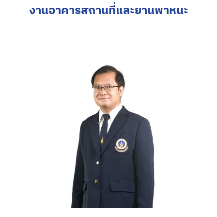
งานอาคารสถานที่และยานพาหนะ
for: