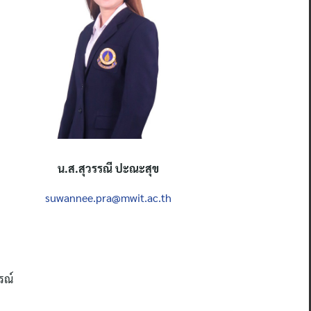
น.ส.
สุวรรณี ปะณะสุข
suwannee.pra@mwit.ac.th
รณ์