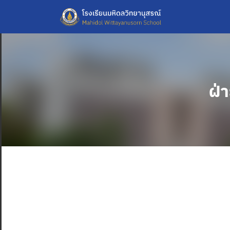
Skip
to
content
ฝ่