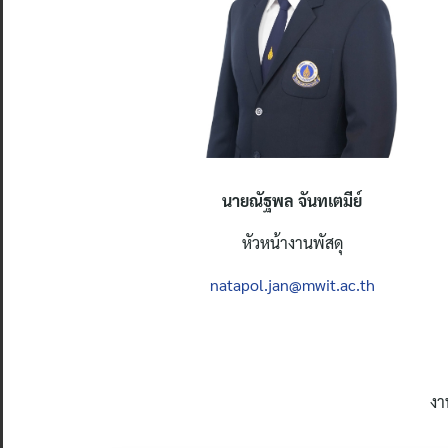
นายณัฐพล จันทเตมีย์
หัวหน้างานพัสดุ
natapol.jan@mwit.ac.th
งา