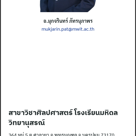
อ.มุกจรินทร์ ภัทรนุภาพร
mukjarin.pat@mwit.ac.th
สาขาวิชาศิลปศาสตร์ โรงเรียนมหิดล
วิทยานุสรณ์
364 หมู่ 5 ต.ศาลายา อ.พุทธมณฑล จ.นครปฐม 73170