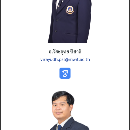
อ.วีระยุทธ ปีสาลี
virayudh.psl@mwit.ac.th