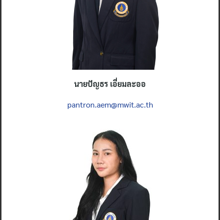
นายปัญธร เอี่ยมละออ
pantron.aem@mwit.ac.th