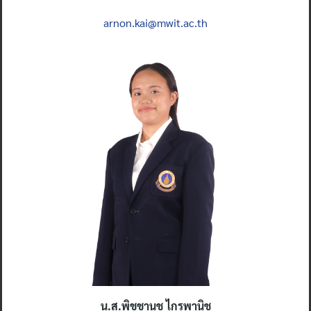
arnon.kai@mwit.ac.th
น.ส.
พิชชานุช ไกรพานิช