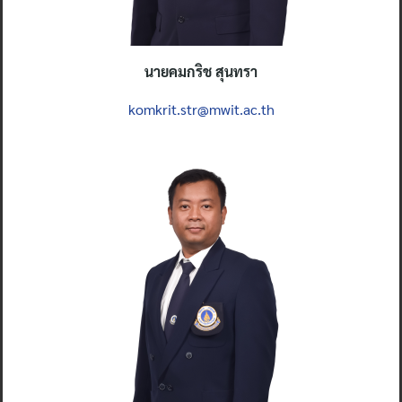
นายคมกริช สุนทรา
komkrit.str@mwit.ac.th