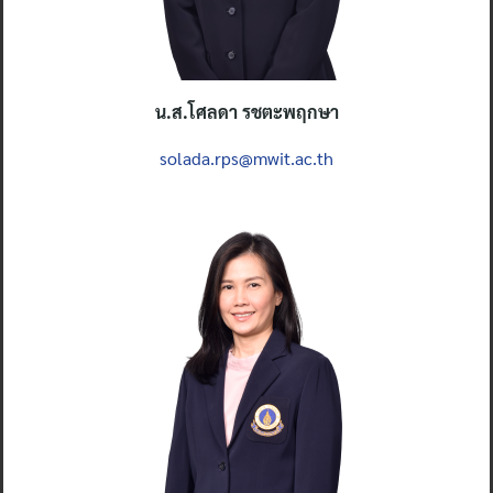
น.ส
.โศลดา รชตะพฤกษา
solada.rps@mwit.ac.th