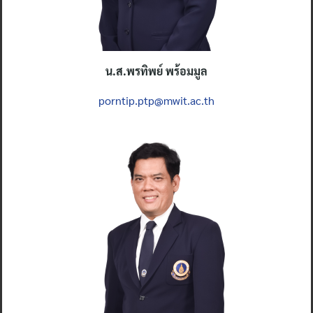
น.ส.พรทิพย์ พร้อมมูล
porntip.ptp@mwit.ac.th