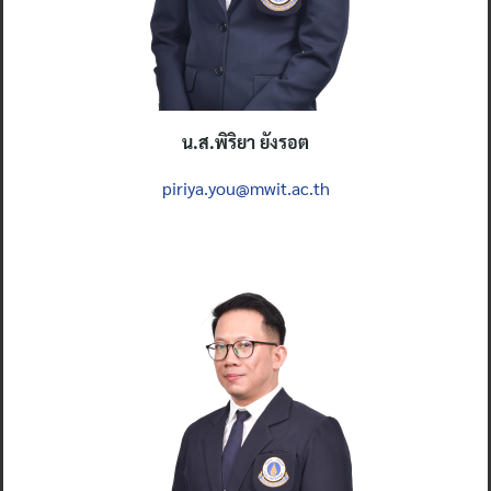
น.ส.พิริยา ยังร
อต
piriya.you@mwit.ac.th