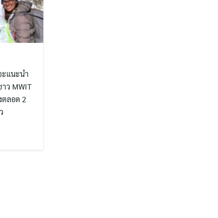
ากจะแนะนำ
ราชาว MWIT
ึ่งตลอด 2
้ว