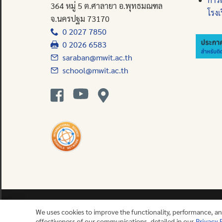
364 หมู่ 5 ต.ศาลายา อ.พุทธมณฑล
โรงเ
จ.นครปฐม 73170
0 2027 7850
0 2026 6583
saraban@mwit.ac.th
school@mwit.ac.th
We uses cookies to improve the functionality, performance, a
effectiveness of our communications, detailed in our
Privacy 