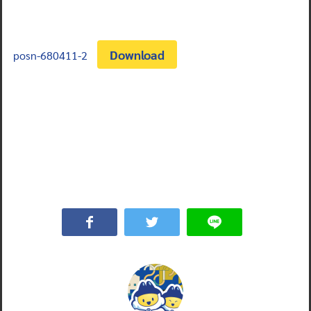
Download
posn-680411-2