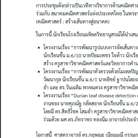
การประชุมดังกล่าวเป็นเวทีทางวิชาการด้านคณิตศา
ร่วมกับ สมาคมคณิตศาสตร์แห่งประเทศไทย ในพระบรม
(คณิตศาสตร์ : สร้างเส้นทางสู่อนาคต)
ในการนี้ นักเรียนโรงเรียนมหิดลวิทยานุสรณ์ได้นำเ
โครงงานเรื่อง “การพัฒนารูปแบบการจัดเส้นทาง
นักเรียนชั้น ม.6/10 นายป้อมเพชร ใจห้าว นักเรี
สร้าง ครูสาขาวิชาคณิตศาสตร์และวิทยาการคำน
โครงงานเรื่อง “การพัฒนาตัวตรวจด้วยโมเดลปั
วัฒนากุล นักเรียนชั้น ม.6/1 นายอิชย์ ฐาปนโสภณ
อ่ำ และ ดร.วันเฉลิม พรหมดวง ครูสาขาวิชาคณ
โครงงานเรื่อง “Durian leaf disease detecti
งานของ นายศุภณัฐ กลัดสอาด นักเรียนชั้น ม.6/2
โดยมี ดร.สิทธิโชค โสมอ่ำ ครูสาขาวิชาคณิตศาส
ร่วมด้วย ผศ.ดร.ภัทราพร ทองนิ่ม อาจารย์ประจ
โอกาสนี้ ศาสตราจารย์ ดร.กฤษณะ เนียมมณี กรรมการ