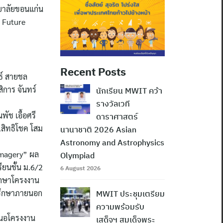
ยาลัยขอนแก่น
 Future
Recent Posts
ธ์ สายชล
ิการ จันทร์
นักเรียน MWIT คว้า
รางวัลเวที
ช เอื้อศรี
ดาราศาสตร์
.สิทธิโชค โสม
นานาชาติ 2026 Asian
Astronomy and Astrophysics
imagery” ผล
Olympiad
ียนชั้น ม.6/2
6 August 2026
รึกษาโครงงาน
ปรึกษาภายนอก
MWIT ประชุมเตรียม
ความพร้อมรับ
เสนอโครงงาน
เสด็จฯ สมเด็จพระ