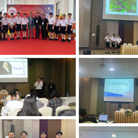
Search
for: