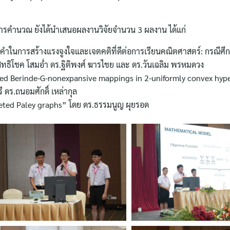
รคำนวณ ยังได้นำเสนอผลงานวิจัยจำนวน 3 ผลงาน ได้แก่
ําในการสร้างแรงจูงใจและเจตคติที่ดีต่อการเรียนคณิตศาสตร์: กรณีศึก
ทธิโชค โสมอ่ำ ดร.ฐิติพงศ์ ฆารไชย และ ดร.วันเฉลิม พรหมดวง
zed Berinde-G-nonexpansive mappings in 2-uniformly convex hyp
 ดร.ถนอมศักดิ์ เหล่ากุล
leted Paley graphs” โดย ดร.ธรรมนูญ ผุยรอด