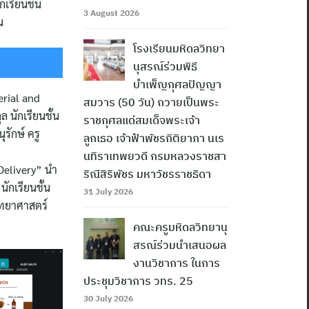
เรียนชั้น
3 August 2026
น
โรงเรียนมหิดลวิทยา
นุสรณ์ร่วมพิธี
บำเพ็ญกุศลปัญญา
rial and
สมวาร (50 วัน) ถวายเป็นพระ
 นักเรียนชั้น
ราชกุศลแด่สมเด็จพระเจ้า
รักษ์ ครู
ลูกเธอ เจ้าฟ้าพัชรกิติยาภา นเร
นทิราเทพยวดี กรมหลวงราชสา
 Delivery” นำ
ริณีสิริพัชร มหาวัชรราชธิดา
ักเรียนชั้น
31 July 2026
วิทยาศาสตร์
คณะครูมหิดลวิทยานุ
สรณ์ร่วมนำเสนอผล
งานวิชาการ ในการ
ประชุมวิชาการ วทร. 25
30 July 2026