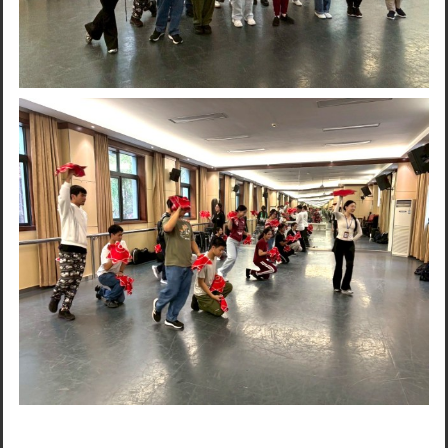
Search
for: