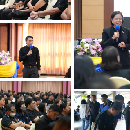
Search
for: