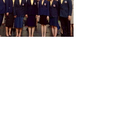
Search
for: