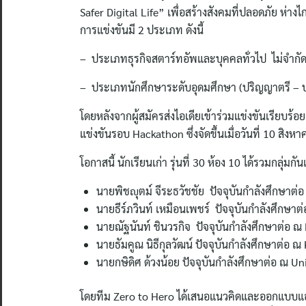
Safer Digital Life” เพื่อสร้างสังคมที่ปลอดภัย ห่างไ
การแข่งขันมี 2 ประเภท ดังนี้
– ประเภทธุรกิจสตาร์ทอัพและบุคคลทั่วไป ไม่จำกั
– ประเภทนักศึกษาระดับอุดมศึกษา (ปริญญาตรี – 
โดยหลังจากผู้สมัครส่งไอเดียเข้าร่วมแข่งขันเรียบร
แข่งขันรอบ Hackathon ซึ่งจัดขึ้นเมื่อวันที่ 10 สิง
โอกาสนี้ นักเรียนเก่า รุ่นที่ 30 ห้อง 10 ได้รวมกลุ่
นายพิชญุตม์ จีระธวัชชัย ปัจจุบันกำลังศึกษาต
นายธีร์ภวินท์ เหมือนเพชร์ ปัจจุบันกำลังศึกษา
นายณัฐนันท์ ชินวรกิจ ปัจจุบันกำลังศึกษาต่อ 
นายธัมคูณ นิธีกุลวัฒน์ ปัจจุบันกำลังศึกษาต่อ
นายกษิดิศ ด้วงน้อย ปัจจุบันกำลังศึกษาต่อ ณ Uni
โดยทีม Zero to Hero ได้เสนอแนวคิดและออกแบบแอพพ