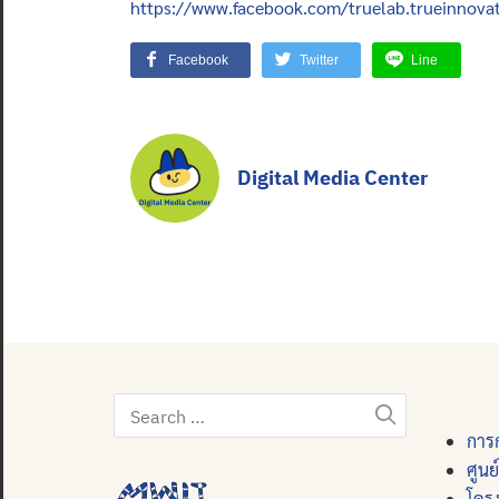
https://www.facebook.com/truelab.trueinnova
Facebook
Twitter
Line
Digital Media Center
Search
for:
การก
ศูนย
โคร