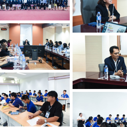
Search
for: