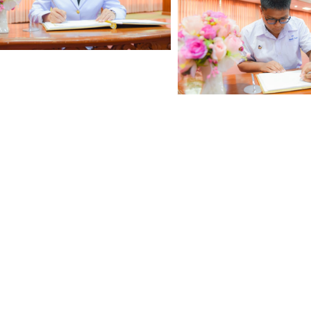
Search
for: