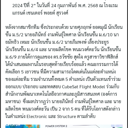
2024 ปีที่ 2” ในวันที่ 24 กุมภาพันธ์ พ.ศ. 2568 ณ โรงแรม
แกรนด์ เซนเตอร์ พอยต์ สุรวงศ์
หลังจากสมาชิกทีม ซึ่งประกอบด้วย นายศุภฤกษ์ ยอดมุณี นักเรียน
ชั้น ม.5/2 นายอภินัทธ์ งามพันธุ์ไพศาล นักเรียนชั้น ม.6/10 นา
ยมัทธิว เหมะ นักเรียนชั้น ม.6/2 นายภีมพงษ์ เลี้ยงประยูร
นักเรียนชั้น ม.6/4 และ นายผลิตโชค พนมวงศ์ตะวัน นักเรียนชั้น
ม.6/9 ภายใต้การดูแลของ ดร.ธวัชชัย สุดใจ ครูสาขาวิชาฟิสิกส์
ได้นำเสนอผลงานในรอบสุดท้ายเรียบร้อยแล้ว คณะกรรมการได้
คัดเลือก 5 เยาวชน ที่มีความสามารถโดดเด่นในแต่ละตำแหน่ง
ของแต่ละทีม รวมจำนวนทั้งหมด 5 ตำแหน่ง เป็นตัวแทนเข้าร่วม
ออกแบบ ประกอบ และทดสอบ CubeSat Flight Model ร่วมกับ
สำนักงานพัฒนาเทคโนโลยีอวกาศและภูมิสารสนเทศ (องค์การ
มหาชน) ซึ่งผลปรากฏว่า นายอภินัทธ์ งามพันธุ์ไพศาล และ นาย
ผลิตโชค พนมวงศ์ตะวัน เป็น 2 จาก 5 คน ที่ได้รับโอกาสดังกล่าว
ในตำแหน่ง Electronic และ Structure ตามลำดับ