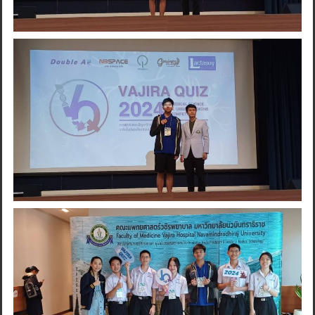
Search
for: