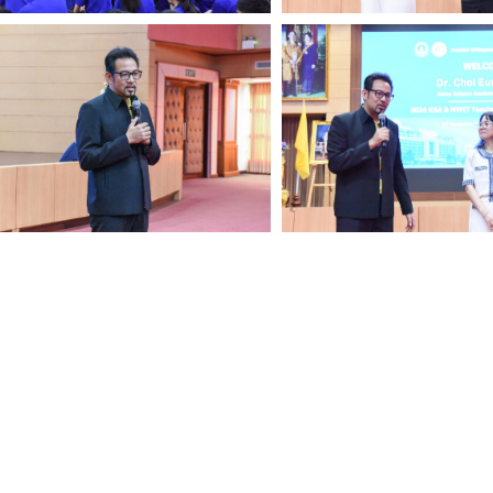
Search
for: