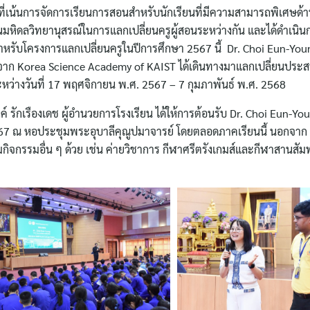
ี่เน้นการจัดการเรียนการสอนสำหรับนักเรียนที่มีความสามารถพิเศษด้
นมหิดลวิทยานุสรณ์ในการแลกเปลี่ยนครูผู้สอนระหว่างกัน และได้ดำเนิ
) สำหรับโครงการแลกเปลี่ยนครูในปีการศึกษา 2567 นี้ Dr. Choi Eun-Yo
 จาก Korea Science Academy of KAIST ได้เดินทางมาแลกเปลี่ยนประ
ะหว่างวันที่ 17 พฤศจิกายน พ.ศ. 2567 – 7 กุมภาพันธ์ พ.ศ. 2568
์ รักเรืองเดช ผู้อำนวยการโรงเรียน ได้ให้การต้อนรับ Dr. Choi Eun-Yo
 2567 ณ หอประชุมพระอุบาลีคุณูปมาจารย์ โดยตลอดภาคเรียนนี้ นอกจาก 
กิจกรรมอื่น ๆ ด้วย เช่น ค่ายวิชาการ กีฬาศรีตรังเกมส์และกีฬาสานสัม