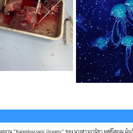
่ ผลงาน “Kaleidoscopic Oceans” ของ นางสาวภานิชา ผุสดีโสภณ นักเร