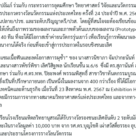
มภ์ ร่วมกับ กระทรวงการอุดมศึกษา วิทยาศาสตร์ วิจัยและนวัตกรร
รประกวดรางวัลนวัตกรรมแห่งประเทศไทย ครั้งที่ 24 ประจำปี พ.ศ. 25
ปลาย/ปวช. และระดับปริญญาตรี/ปวส. โดยผู้ที่สนใจจะต้องเขียนข้อ
สดงให้เห็นถึงภาพรวมของผลงานและภาพตัวต้นแบบของผลงาน (Prototype)
 ทีม ที่จะได้มีโอกาสเข้าค่ายนวัตกรรุ่นเยาว์ เพื่อเรียนรู้การพัฒนาผ
ได้จริง ก่อนที่จะเข้าสู่การประกวดในรอบชิงชนะเลิศ
มแซมเนื้อฟันและลดโอกาสการผุซ้ำ” ของ นางสาวนิชาภา จัมปากะนันท์ น
ะนางสาวพัชร์พิชา เลิศวิสิฐพล นักเรียนชั้น ม.6/6 ซึ่งมี ดร.สุภานันท์ ส
รึกษา ร่วมกับ ศ.ดร.ทพ. ปิยะพงศ์ พรรณพิสุทธิ์ สาขาวิชาทันตกรรมบู
งเป็นที่ปรึกษาภายนอก เป็นหนึ่งในผลงานจาก 400 กว่าเรื่อง ที่ได้มีโอกา
นิคและด้านธุรกิจ เมื่อวันที่ 23 สิงหาคม พ.ศ. 2567 ณ Exhibition Ha
ี โดยมีกรรมการจากทางสมาคมวิทยาศาสตร์แห่งประเทศไทย และจากทา
ล
ียนโรงเรียนมหิดลวิทยานุสรณ์ได้รับรางวัลรองชนะเลิศอันดับ 2 ระดับม
ละเงินรางวัลมูลค่า 10,000 บาท จาก รศ.ดร.บุญโชติ เผ่าสวัสดิ์ยรรยง
 และประธานโครงการรางวัลนวัตกรรม