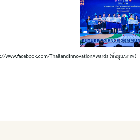
s://www.facebook.com/ThailandInnovationAwards (ข้อมูล/ภาพ)