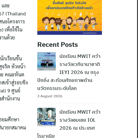
ม และ
67 (Thailand
เสนอโครงการ
 เพื่อใช้ใน
ลงานด้วย
Recent Posts
นักเรียน MWIT คว้า
ักเรียนชั้น
รางวัลเวทีนานาชาติ
ุจริต หัวหน้า
IEYI 2026 ณ กรุง
รณะ คณะทันต
ปักกิ่ง สะท้อนศักยภาพด้าน
สเข้าสู่รอบชิง
นวัตกรรมระดับโลก
ll 9 ศูนย์
3 August 2026
งสำนักงาน
นักเรียน MWIT คว้า
ัธยมศึกษา
รางวัลชมเชย IOL
 อุปนายกสมาคม
2026 ณ ประเทศ
โรมาเนีย