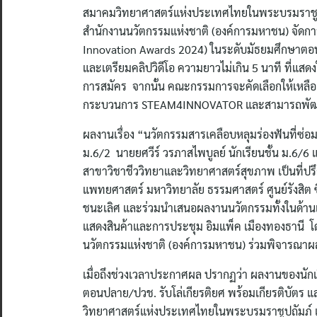
สมาคมวิทยาศาสตร์แห่งประเทศไทยในพระบรมราชูปถั
สำนักงานนวัตกรรมแห่งชาติ (องค์การมหาชน) จัดกา
Innovation Awards 2024) ในระดับมัธยมศึกษาตอน
และเตรียมคลิปวิดีโอ ความยาวไม่เกิน 5 นาที ที่แ
การสมัคร จากนั้น คณะกรรมการจะคัดเลือกให้เหลือ 40
กระบวนการ STEAM4INNOVATOR และสามารถพัฒนางาน
ผลงานเรื่อง “นวัตกรรมสารเคลือบหลุมร่องฟันที่ซ่อ
ม.6/2 นายยศวีร์ วรภาสไพบูลย์ นักเรียนชั้น ม.6/6 แล
สาขาวิชาชีววิทยาและวิทยาศาสตร์สุขภาพ เป็นที่ป
แพทยศาสตร์ มหาวิทยาลัย ธรรมศาสตร์ ศูนย์รังสิต ซึ่
ชนะเลิศ และร่วมนำเสนอผลงานนวัตกรรมทั้งในด้านเทค
แสดงสินค้าและการประชุม อิมแพ็ค เมืองทองธาน
นวัตกรรมแห่งชาติ (องค์การมหาชน) ร่วมพิจารณาผ
เมื่อถึงช่วงเวลาประกาศผล ปรากฏว่า ผลงานของนักเร
ตอนปลาย/ปวช. รับโล่เกียรติยศ พร้อมเกียรติบัตร แ
วิทยาศาสตร์แห่งประเทศไทยในพระบรมราชูปถัมภ์