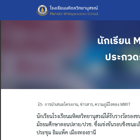
Skip
to
content
นักเรียน 
ประกวดร
การนำเสนอโครงงาน
,
ข่าวสาร
,
ความภูมิใจของ MWIT
นักเรียนโรงเรียนมหิดลวิทยานุสรณ์ได้รับรางวัลรอง
มัธยมศึกษาตอนปลาย/ปวช. ซึ่งแข่งขันรอบชิงชนะเลิศ
ประชุม อิมแพ็ค เมืองทองธานี