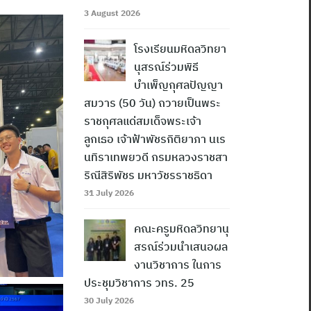
3 August 2026
โรงเรียนมหิดลวิทยา
นุสรณ์ร่วมพิธี
บำเพ็ญกุศลปัญญา
สมวาร (50 วัน) ถวายเป็นพระ
ราชกุศลแด่สมเด็จพระเจ้า
ลูกเธอ เจ้าฟ้าพัชรกิติยาภา นเร
นทิราเทพยวดี กรมหลวงราชสา
ริณีสิริพัชร มหาวัชรราชธิดา
31 July 2026
คณะครูมหิดลวิทยานุ
สรณ์ร่วมนำเสนอผล
งานวิชาการ ในการ
ประชุมวิชาการ วทร. 25
30 July 2026