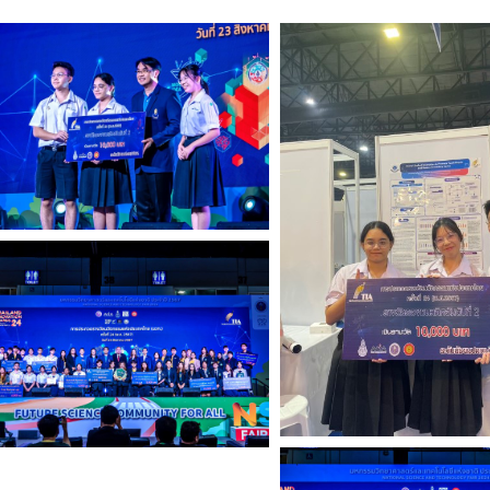
Search
for: