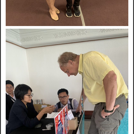
Search
for: