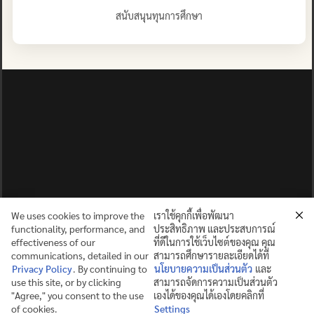
สนับสนุนทุนการศึกษา
We uses cookies to improve the
เราใช้คุกกี้เพื่อพัฒนา
functionality, performance, and
ประสิทธิภาพ และประสบการณ์
effectiveness of our
ที่ดีในการใช้เว็บไซต์ของคุณ คุณ
communications, detailed in our
สามารถศึกษารายละเอียดได้ที่
Privacy Policy
. By continuing to
นโยบายความเป็นส่วนตัว
และ
use this site, or by clicking
สามารถจัดการความเป็นส่วนตัว
ปญฺญาย ปริสุชฺฌติ (คนย่อมบริสุทธิ์ด้วยปัญญา)
"Agree," you consent to the use
เองได้ของคุณได้เองโดยคลิกที่
of cookies.
Settings
©2025 MAHIDOL WITTAYANUSORN SCHOOL. ALL RIGHTS