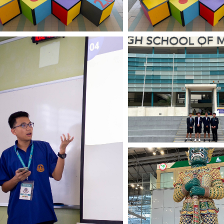
Search
for: