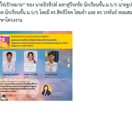
่ใช่เป้าหมาย” ของ นายจิรทีปต์ มหาสุวีระชัย นักเรียนชั้น ม.5/5 นาย
ด นักเรียนชั้น ม.5/5 โดยมี ดร.สิทธิโชค โสมอ่ำ และ ดร.วรพันธ์ หอมส
ึกษาโครงงาน