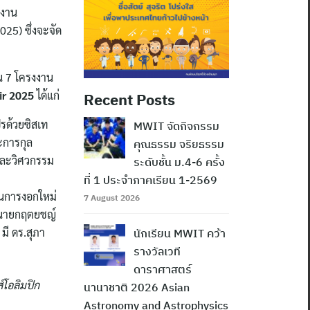
งงาน
25) ซึ่งจะจัด
วน 7 โครงงาน
ir 2025
ได้แก่
Recent Posts
รด้วยซิสเท
MWIT จัดกิจกรรม
ะการกุล
คุณธรรม จริยธรรม
พและวิศวกรรม
ระดับชั้น ม.4-6 ครั้ง
ที่ 1 ประจำภาคเรียน 1-2569
นการงอกใหม่
7 August 2026
 นายกฤตยชญ์
มี ดร.สุภา
นักเรียน MWIT คว้า
รางวัลเวที
ดาราศาสตร์
์โอลิมปิก
นานาชาติ 2026 Asian
Astronomy and Astrophysics