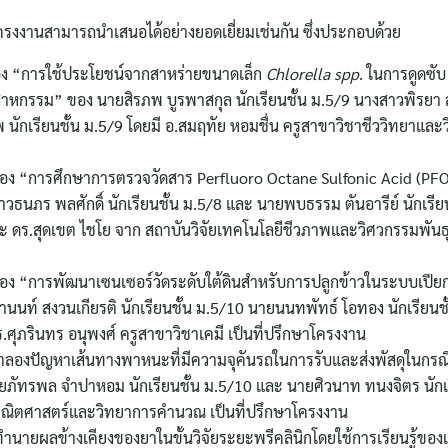
องโครงงานสามารถนำเสนอได้อย่างยอดเยี่ยมเช่นกัน ซึ่งประกอบด้วย
อง “การใช้ประโยชน์จากสาหร่ายขนาดเล็ก
Chlorella spp
. ในการดูดซับ
กรรม” ของ นายสิรภพ บูรพาสกุล นักเรียนชั้น ม.5/9 นางสาวพิรยา ส่ง
พ นักเรียนชั้น ม.5/9 โดยมี อ.สมฤทัย หอมชื่น ครูสาขาวิชาชีววิทยาแล
่อง “การศึกษาการตรวจวัดสาร Perfluoro Octane Sulfonic Acid (PFO
วธนภร พลศักดิ์ นักเรียนชั้น ม.5/8 และ นายพบธรรม ตันอารีย์ นักเรีย
ละ ดร.สุดเขต ไชโย จาก สถาบันวิจัยเทคโนโลยีชีวภาพและวิศวกรรมพันธ
อง “การพัฒนาเซนเซอร์วัดระดับใต้ดินสำหรับการปลูกข้าวในระบบเปียกส
ท์ สงวนเกียรติ นักเรียนชั้น ม.5/10 นายนนทพัทธ์ โอทอง นักเรียนชั
 ดร.ศุภรินทร อนุพงศ์ ครูสาขาวิชาเคมี เป็นที่ปรึกษาโครงงาน
ลองปัญหาเส้นทางพาหนะที่มีความจุคันรถในการรับและส่งพัสดุในกรณี
นายภัทรพล จำปาหอม นักเรียนชั้น ม.5/10 และ นายศิวนาท ทนงจิตร นักเร
Search
ชาคณิตศาสตร์และวิทยาการคำนวณ เป็นที่ปรึกษาโครงงาน
for:
นายผลข้างเคียงของยาในขั้นวิจัยระยะพรีคลินิกโดยใช้การเรียนรู้ของเ