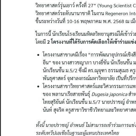
วิทยาศาสตร์รุ่นเยาว์ ครั้งที่ 27” (Young Scienti
วิทยาศาสตร์ระดับนานาชาติ ในงาน Regeneron Inte
ขึ้นระหว่างวันที่ 10-16 พฤษภาคม พ.ศ. 2568 ณ เม
ในการนี้ นักเรียนโรงเรียนมหิดลวิทยานุสรณ์ได้เข้าร่
โดยมี
2 โครงงานที่ได้รับการคัดเลือกให้เข้าร่วม
โครงงานสาขาเคมีเรื่อง “การพัฒนาอุปกรณ์เชิง
อีน” ของ นางสาวชญาภา บางยี่ขัน นักเรียนชั้น 
นักเรียนชั้น ม.5/2 ซึ่งมี ดร.ณุจุฑา ธรรมสุเม
พันธุศาสตร์ จุฬาลงกรณ์มหาวิทยาลัย เป็นที่ปร
โครงงานสาขาวิทยาศาสตร์และวิศวกรรมการแพทย์
ของ พลานาเรียสายพันธุ์
Dugesia japonica
สำห
ไทยสุริยันต์ นักเรียนชั้น ม.5/7 นายปราชญ์ อำพนธ
นันท์ สุจริต ครูสาขาวิชาชีววิทยาและวิทยาศาสต
ทั้งนี้ นายปราชญ์ อำพนธ์ ไม่สามารถเข้าร่วมการแข่ง
ระดับทวีปเอเชียในฐานะผู้แทนประเทศไทย