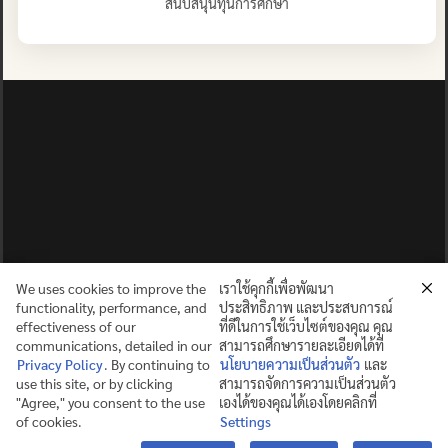
สนับสนุนทุนการศึกษา
We uses cookies to improve the
เราใช้คุกกี้เพื่อพัฒนา
functionality, performance, and
ประสิทธิภาพ และประสบการณ์
effectiveness of our
ที่ดีในการใช้เว็บไซต์ของคุณ คุณ
communications, detailed in our
สามารถศึกษารายละเอียดได้ที่
Privacy Policy
. By continuing to
นโยบายความเป็นส่วนตัว
และ
use this site, or by clicking
สามารถจัดการความเป็นส่วนตัว
ปญฺญาย ปริสุชฺฌติ (คนย่อมบริสุทธิ์ด้วยปัญญา)
"Agree," you consent to the use
เองได้ของคุณได้เองโดยคลิกที่
of cookies.
Settings
©2025 MAHIDOL WITTAYANUSORN SCHOOL. ALL RIGHTS
Contact us
RESERVED.