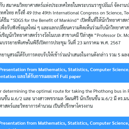
มกับ สมาคมวิทยาศาสตร์แห่งประเทศไทยในพระบรมราชูปถัมภ์ จัดงานป
ศไทย ครั้งที่ 49 (the 49th International Congress on Science, T
ต้ธีม “SDGS for the Benefit of Mankind” เปิดพื้นที่ให้นักวิทยาศาสต
พื่อรับฟังข้อมูลใหม่ ๆ และแลกเปลี่ยนความคิดเห็นร่วมกับนักวิทยาศา
ชิญนักวิทยาศาสตร์รางวัลโนเบล สาขาเคมี ปีล่าสุด “Professor Dr. M
วมบรรยายพิเศษในพิธีเปิดการประชุม วันที่ 23 มกราคม พ.ศ. 2567
ทยานุสรณ์ได้รับการตอบรับให้เข้าร่วมนำเสนอในงานดังกล่าว รวม 5 ผลงา
Presentation from Mathematics, Statistics, Computer Science
entation และได้รับการเผยแพร่ Full paper
r determining the optimal route for taking the Phothong bus in
ียนชั้น ม.6/2 และ นางสาวพชรกมล วัฒนศิริ นักเรียนชั้น ม.6/2 มี ดร.มน
ิตศาสตร์และวิทยาการคำนวณ เป็นที่ปรึกษาโครงงาน
Presentation from Mathematics, Statistics, Computer Science