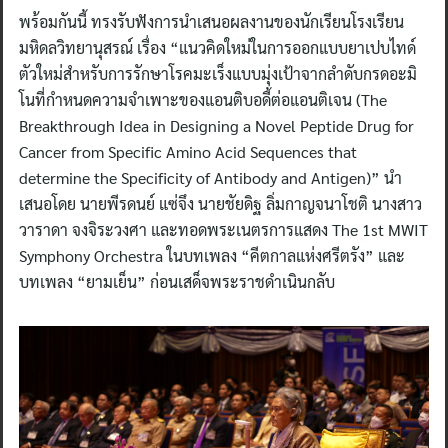
พร้อมกันนี้ ทรงรับฟังการนำเสนอผลงานของนักเรียนโรงเรียน
มหิดลวิทยานุสรณ์ เรื่อง “แนวคิดใหม่ในการออกแบบยาเปบไทด์
ตัวใหม่สำหรับการรักษาโรคมะเร็งแบบมุ่งเป้าจากลําดับกรดอะมิ
โนที่กําหนดความจําเพาะของแอนติบอดี้ต่อแอนติเจน (The
Breakthrough Idea in Designing a Novel Peptide Drug for
Cancer from Specific Amino Acid Sequences that
determine the Specificity of Antibody and Antigen)” นำ
เสนอโดย นายพีรดนย์ แซ่จึง นายชัยดิฐ ลิ่มกาญจนาโชติ นางสาว
วาราดา จงจิระวงศา และทอดพระเนตรการแสดง The 1st MWIT
Symphony Orchestra ในบทเพลง “คีตกาลแห่งศรีตรัง” และ
บทเพลง “ยามเย็น” ก่อนเสด็จพระราชดำเนินกลับ