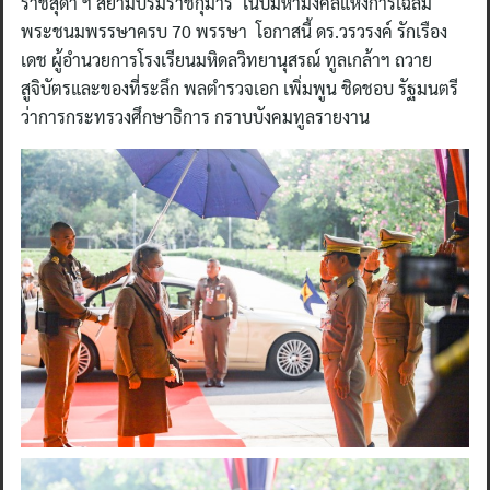
ราชสุดา ฯ สยามบรมราชกุมารี ในปีมหามงคลแห่งการเฉลิม
พระชนมพรรษาครบ 70 พรรษา โอกาสนี้ ดร.วรวรงค์ รักเรือง
เดช ผู้อำนวยการโรงเรียนมหิดลวิทยานุสรณ์ ทูลเกล้าฯ ถวาย
สูจิบัตรและของที่ระลึก พลตำรวจเอก เพิ่มพูน ชิดชอบ รัฐมนตรี
ว่าการกระทรวงศึกษาธิการ กราบบังคมทูลรายงาน