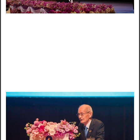
Search
for: