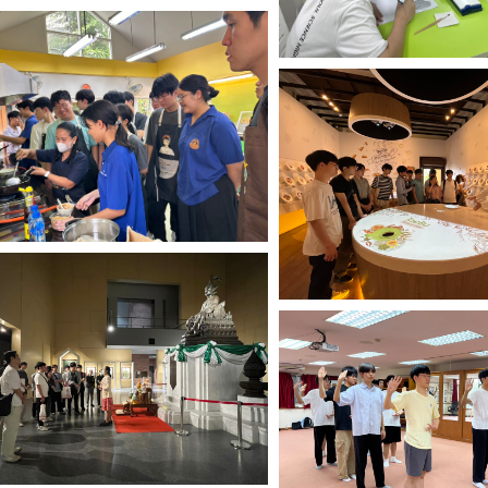
Search
for: