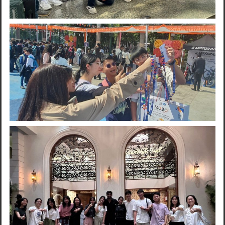
Search
for: