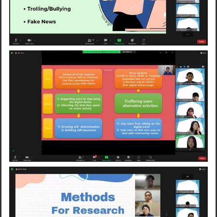
Search
for: