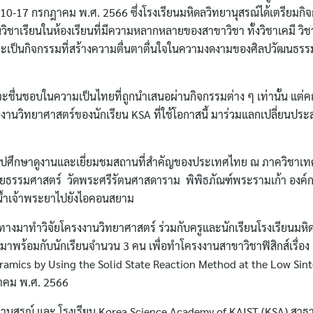
10-17 กรกฎาคม พ.ศ. 2566 ซึ่งโรงเรียนมหิดลวิทยานุสรณ์ได้เตรียมกิจ
เป็นวิชาเรียนในห้องเรียนที่มีความหลากหลายของสาขาวิชา ทั้งวิชาเคมี ว
ือจะเป็นกิจกรรมที่สร้างความตื่นตาตื่นใจในความงดงามของศิลปวัฒนธรร
A จะชื่นชอบในความเป็นไทยที่ถูกนำเสนอผ่านกิจกรรมต่าง ๆ เท่านั้น แต
รงงานวิทยาศาสตร์ของนักเรียน KSA ที่ใช้โอกาสนี้ มาร่วมแลกเปลี่ยนป
สไปศึกษาดูงานและเยี่ยมชมสถานที่สำคัญของประเทศไทย ณ ภาควิชาเท
ธรรมศาสตร์ วัดพระศรีรัตนศาสดาราม พิพิธภัณฑ์พระรามเก้า องค์ก
่น้ำเจ้าพระยาไปยังไอคอนสยาม
ดินทางมาทำวิจัยโครงงานวิทยาศาสตร์ ร่วมกับครูและนักเรียนโรงเรียนมหิ
งมาพร้อมกับนักเรียนจำนวน 3 คน เพื่อทำโครงงานสาขาวิชาฟิสิกส์เรื่อง
ramics by Using the Solid State Reaction Method at the Low Sint
ฎาคม พ.ศ. 2566
ยานุสรณ์ และ โรงเรียน Korea Science Academy of KAIST (KSA) สาธ