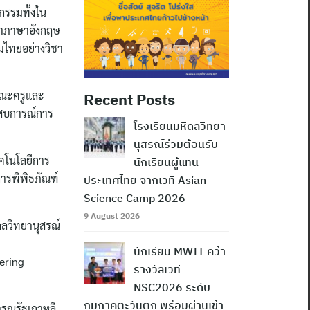
กรรมทั้งใน
ิชาภาษาอังกฤษ
มไทยอย่างวิชา
่คณะครูและ
Recent Posts
ระสบการณ์การ
โรงเรียนมหิดลวิทยา
นุสรณ์ร่วมต้อนรับ
คโนโลยีการ
นักเรียนผู้แทน
ารพิพิธภัณฑ์
ประเทศไทย จากเวที Asian
Science Camp 2026
9 August 2026
ดลวิทยานุสรณ์
นักเรียน MWIT คว้า
ering
รางวัลเวที
NSC2026 ระดับ
ภูมิภาคตะวันตก พร้อมผ่านเข้า
ารณรัฐเกาหลี