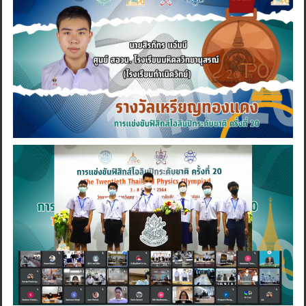
Search
for: