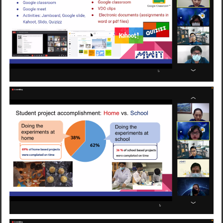
Search
for: