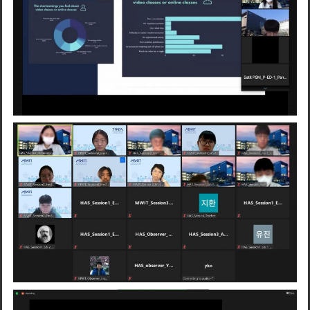
Search
for: