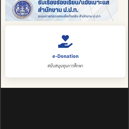
e-Donation
สนับสนุนทุนการศึกษา
ปญฺญาย ปริสุชฺฌติ (คนย่อมบริสุทธิ์ด้วยปัญญา)
©2025 MAHIDOL WITTAYANUSORN SCHOOL. ALL RIGHTS