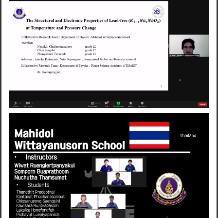
Search
for: