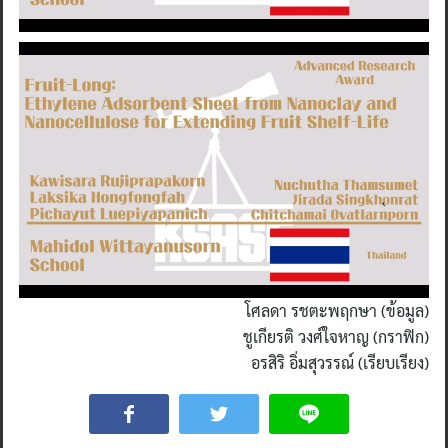
โศลดา รชตะพฤกษา (ข้อมูล)
ชูเกียรติ วงศ์ใจหาญ (กราฟิก)
อรสิริ อิ่มสุวรรณ์ (เรียบเรียง)