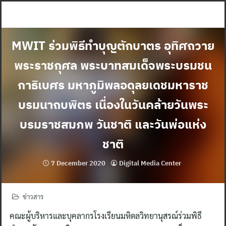
Skip
to
content
MWIT ร่วมพิธีทำบุญตักบาตร อุทิศถวาย
พระราชกุศล พระบาทสมเด็จพระบรมชน
กาธิเบศร มหาภูมิพลอดุลยเดชมหาราช
บรมนาถบพิตร เนื่องในวันคล้ายวันพระ
บรมราชสมภพ วันชาติ และวันพ่อแห่ง
ชาติ
7 December 2020
Digital Media Center
ข่าวสาร
คณะผู้บริหารและบุคลากรโรงเรียนมหิดลวิทยานุสรณ์ร่วมพิธี