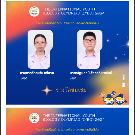
Search
for: