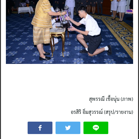
สุพรรณี เชื้อนุ่น (ภาพ)
อรสิริ อิ่มสุวรรณ์ (สรุป/รายงาน)