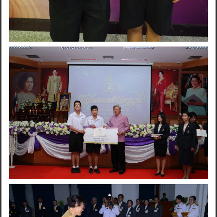
Search
for: