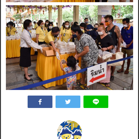
Search
for: