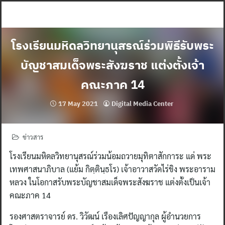
Skip
to
content
โรงเรียนมหิดลวิทยานุสรณ์ร่วมพิธีรับพระ
บัญชาสมเด็จพระสังฆราช แต่งตั้งเจ้า
คณะภาค 14
17 May 2021
Digital Media Center
ข่าวสาร
โรงเรียนมหิดลวิทยานุสรณ์ร่วมน้อมถวายมุทิตาสักการะ แด่ พระ
เทพศาสนาภิบาล (แย้ม กิตฺตินฺธโร) เจ้าอาวาสวัดไร่ขิง พระอาราม
หลวง ในโอกาสรับพระบัญชาสมเด็จพระสังฆราช แต่งตั้งเป็นเจ้า
คณะภาค 14
รองศาสตราจารย์ ดร. วิวัฒน์ เรืองเลิศปัญญากุล ผู้อำนวยการ