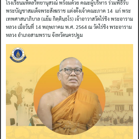
โรงเรียนมหิดลวิทยานุสรณ์ พร้อมด้วย คณะผู้บริหาร ร่วมพิธีรับ
พระบัญชาสมเด็จพระสังฆราช แต่งตั้งเจ้าคณะภาค 14 แก่ พระ
เทพศาสนาภิบาล (แย้ม กิตฺตินฺธโร) เจ้าอาวาสวัดไร่ขิง พระอาราม
หลวง เมื่อวันที่ 14 พฤษภาคม พ.ศ. 2564 ณ วัดไร่ขิง พระอาราม
หลวง อำเภอสามพราน จังหวัดนครปฐม