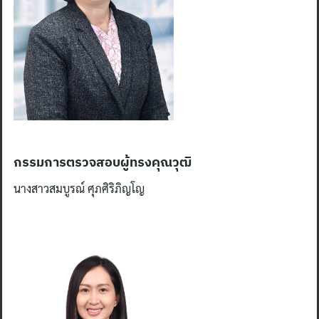
กรรมการตรวจสอบผู้ทรงคุณวุฒิ
นางสาวสมบูรณ์ ศุภศิริภิญโญ