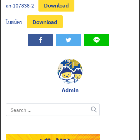
Download
an-107838-2
Download
ใบสมัคร
Admin
Search
for: